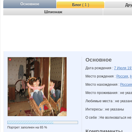
Основное
Блог
( 1 )
Др
Шпионаж
Основное
Дата рождения :
7 Июля
19
Место рождения :
Россия
,
Н
Место нахождения :
Россия
Место проживания : не ука
Любимые места : не указа
Интересы : не указаны
О себе : Не волноваться не
Портрет заполнен на 65 %
Комплименты