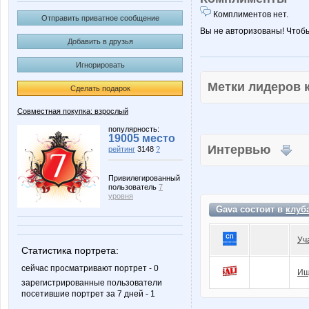
Комплиментов нет.
Отправить приватное сообщение
Вы не авторизованы! Чтоб
Добавить в друзья
Игнорировать
Метки лидеров
Сделать подарок
Совместная покупка: взрослый
популярность:
19005 место
Интервью
рейтинг
3148
?
Привилегированный
пользователь
7
уровня
Gava состоит в
клуб
Уч
Статистика портрета:
сейчас просматривают портрет - 0
Ищ
зарегистрированные пользователи
посетившие портрет за 7 дней - 1